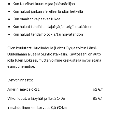
Kun tarvitset kuuntelijaa ja läsnäolijaa
Kun haluat jonkun vierellesi lähdön hetkellä
Kun omaiset kaipaavat tukea
Kun haluat tehdä hautajaisjärjestelyjä etukäteen
Kun haluat tehdä hoito- ja/tai hoivatahdon
Olen koulutettu kuolindoula (Lohtu Oy) ja toimin Länsi-
Uudenmaan alueella Siuntiosta käsin. Käytössäni on auto
jolla tulen luoksesi, mutta voimme keskustella myös etänä
esim puhelimitse.
Lyhyt hinnasto:
Arkisin ma-pe 6-21
62 €/h
Viikonloput, arkipyhät ja illat 21-06
85 €/h
+ mahdollinen km-korvaus 0,59€/km